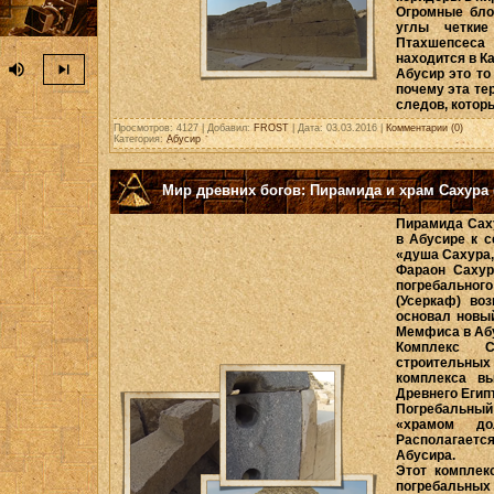
Огромные блок
углы четки
Птахшепсеса 
находится в Ка
volume_up
skip_next
Абусир это то
почему эта те
следов, которы
Просмотров: 4127 | Добавил:
FROST
| Дата:
03.03.2016
|
Комментарии (0)
Категория:
Абусир
Мир древних богов: Пирамида и храм Сахура (
Пирамида Саху
в Абусире к с
«душа Сахура,
Фараон Сахур
погребального
(Усеркаф) во
основал новы
Мемфиса в Аб
Комплекс С
строительны
комплекса в
Древнего Егип
Погребальный
«храмом до
Располагаетс
Абусира.
Этот комплек
погребальных