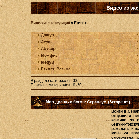
Видео из эк
Видео из экспедиций
» Египет
Дашур
Асуан
Абусир
Мемфис
Медум
Египет. Разное...
В разделе материалов
:
32
Показано материалов
:
11-20
Мир древних богов: Серапеум (Serapeum)
Войти в Сера
отправили по
конечно, за 
бедуин-"экску
рамадана и вс
меня 24 про
смотрителя, 