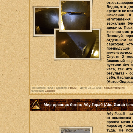
отреставриро
Видно, что дл
средств не жа
Описания К
изготовления
зеркально бл
диорита. Пра
конечно смотр
Пожалуй, одн
отдельном за
саркофаг, ко
предыдущие 
инженера-иссл
Спустя 2 мес
Знакомый еще
пустили без 
часа, так что
результат - о
себя. Наслажд
(Автор Ондраш
Просмотров: 5905 | Добавил:
FROST
| Дата:
08.03.2016
|
Комментарии (0)
Категория:
Саккара
Мир древних богов: Абу-Гораб (Abu-Gurab temp
Абу-Гораб – з
от комплекса
провел меня 
пирамид силь
туда. Не пож