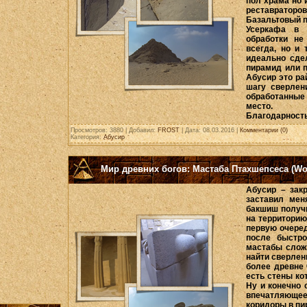
пол храма но 
реставратор
Базальтовый п
Усеркафа в 
обработки не
всегда, но и 
идеально сде
пирамид или 
Абусир это ра
шагу сверлен
обработанные
место.
Благодарность
Просмотров: 3880 | Добавил:
FROST
| Дата:
08.03.2016
|
Комментарии (0)
Категория:
Абусир
Мир древних богов: Мастаба Птахшепсеса (Worl
Абусир – зак
заставил мен
бакшиш получ
на территорию
первую очеред
после быстро
мастабы слож
найти сверлен
более древне 
есть стены ко
Ну и конечно 
впечатляюще
коридоры в пи