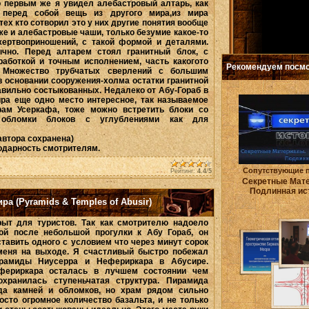
о первым же я увидел алебастровый алтарь, как
 перед собой вещь из другого мира,из мира
тех кто сотворил это у них другие понятия вообще
 же и алебастровые чаши, только безумие какое-то
жертвоприношений, с такой формой и деталями.
чно. Перед алтарем стоял гранитный блок, с
работкой и точным исполнением, часть какогото
Рекомендуем посмо
. Множество трубчатых сверлений с большим
в основании сооружения-холма остатки гранитной
авильно состыкованных. Недалеко от Абу-Гораб в
ира еще одно место интересное, так называемое
ам Усеркафа, тоже можно встретить блоки со
 обломки блоков с углублениями как для
втора сохранена)
одарность смотрителям.
Сопутствующие 
Рейтинг:
4.4
/
5
Секретные Мат
Подлинная ис
а (Pyramids & Temples of Abusir)
рыт для туристов. Так как смотрителю надоело
ой после небольшой прогулки к Абу Гораб, он
тавить одного с условием что через минут сорок
меня на выходе. Я счастливый быстро побежал
ирамиды Ниусерра и Нефериркара в Абусире.
фериркара осталась в лучшем состоянии чем
охранилась ступеньчатая структура. Пирамида
да камней и обломков, но храм рядом сильно
осто огромное количество базальта, и не только