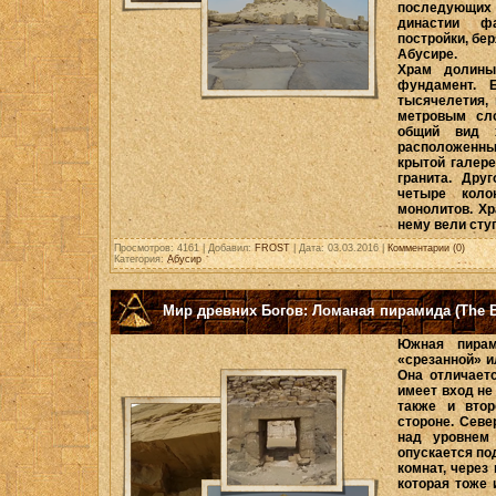
последующих 
династии ф
постройки, бе
Абусире.
Храм долины
фундамент. 
тысячелетия,
метровым сло
общий вид 
расположенны
крытой галере
гранита. Дру
четыре коло
монолитов. Х
нему вели сту
Просмотров: 4161 | Добавил:
FROST
| Дата:
03.03.2016
|
Комментарии (0)
Категория:
Абусир
Мир древних Богов: Ломаная пирамида (The B
Южная пирам
«срезанной» 
Она отличаетс
имеет вход не
также и втор
стороне. Сев
над уровнем 
опускается по
комнат, через
которая тоже