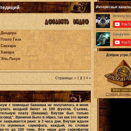
спедиций
Интересные канал
Дендера
Плато Гиза
Саккара
Хавара
Доброе утро, 
Эль-Лахун
Страницы
:
«
1
2
3
4
»
Войти через u
Старая форма 
пеум с помощью бакшиша не получилось и меня
купать входной билет за 100 фунтов. Съемка,
отельную плату (бакшиш). Внутри был только
рсовод". Времени было в обрез, так как это время
е закрывается рано: в 3 часа дня. Внутри ждали
сто огромных саркофага, каждый, по словам
где-то до 100 тонн.. Все ниши для саркофагов