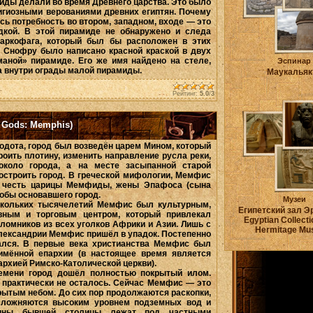
иды делали во время Древнего царства. Это было
игиозными верованиями древних египтян. Почему
сь потребность во втором, западном, входе — это
адкой. В этой пирамиде не обнаружено и следа
саркофага, который был бы расположен в этих
я Снофру было написано красной краской в двух
маной» пирамиде. Его же имя найдено на стеле,
Эспинар
а внутри ограды малой пирамиды.
Маукальяк
Рейтинг:
5.0
/
3
 Gods: Memphis)
одота, город был возведён царем Мином, который
роить плотину, изменить направление русла реки,
около города, а на месте засыпанной старой
остроить город. В греческой мифологии, Мемфис
 честь царицы Мемфиды, жены Эпафоса (сына
кобы основавшего город.
Музеи
скольких тысячелетий Мемфис был культурным,
Египетский зал Э
вным и торговым центром, который привлекал
Egyptian Collecti
аломников из всех уголков Африки и Азии. Лишь с
Hermitage M
лександрии Мемфис пришёл в упадок. Постепенно
ался. В первые века христианства Мемфис был
имённой епархии (в настоящее время является
архией Римско-Католической церкви).
емени город дошёл полностью покрытый илом.
 практически не осталось. Сейчас Мемфис — это
рытым небом. До сих пор продолжаются раскопки,
сложняются высоким уровнем подземных вод и
ины бывшей сто­лицы лежат под частными