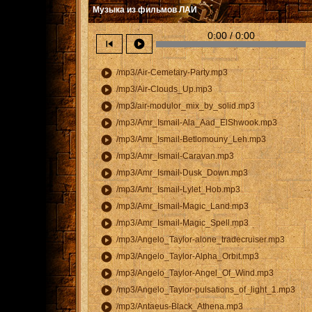
Музыка из фильмов ЛАИ
0:00 / 0:00
skip_previous
play_circle
play_circle
/mp3/Air-Cemetary-Party.mp3
play_circle
/mp3/Air-Clouds_Up.mp3
play_circle
/mp3/air-modulor_mix_by_solid.mp3
play_circle
/mp3/Amr_Ismail-Ala_Aad_ElShwook.mp3
play_circle
/mp3/Amr_Ismail-Betlomouny_Leh.mp3
play_circle
/mp3/Amr_Ismail-Caravan.mp3
play_circle
/mp3/Amr_Ismail-Dusk_Down.mp3
play_circle
/mp3/Amr_Ismail-Lylet_Hob.mp3
play_circle
/mp3/Amr_Ismail-Magic_Land.mp3
play_circle
/mp3/Amr_Ismail-Magic_Spell.mp3
play_circle
/mp3/Angelo_Taylor-alone_tradecruiser.mp3
play_circle
/mp3/Angelo_Taylor-Alpha_Orbit.mp3
play_circle
/mp3/Angelo_Taylor-Angel_Of_Wind.mp3
play_circle
/mp3/Angelo_Taylor-pulsations_of_light_1.mp3
play_circle
/mp3/Antaeus-Black_Athena.mp3