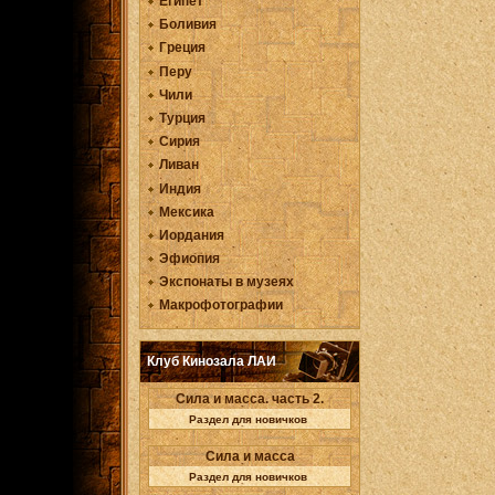
Египет
Боливия
Греция
Перу
Чили
Турция
Сирия
Ливан
Индия
Мексика
Иордания
Эфиопия
Экспонаты в музеях
Макрофотографии
Клуб Кинозала ЛАИ
Сила и масса. часть 2.
Раздел для новичков
Сила и масса
Раздел для новичков