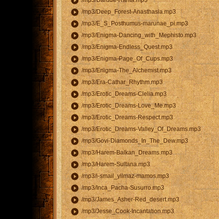
play_circle
/mp3/Darude-Ranta.mp3
play_circle
/mp3/Deep_Forest-Anasthasia.mp3
play_circle
/mp3/E_S_Posthumus-marunae_pi.mp3
play_circle
/mp3/Enigma-Dancing_with_Mephisto.mp3
play_circle
/mp3/Enigma-Endless_Quest.mp3
play_circle
/mp3/Enigma-Page_Of_Cups.mp3
play_circle
/mp3/Enigma-The_Alchemist.mp3
play_circle
/mp3/Era-Cathar_Rhythm.mp3
play_circle
/mp3/Erotic_Dreams-Clelia.mp3
play_circle
/mp3/Erotic_Dreams-Love_Me.mp3
play_circle
/mp3/Erotic_Dreams-Respect.mp3
play_circle
/mp3/Erotic_Dreams-Valley_Of_Dreams.mp3
play_circle
/mp3/Govi-Diamonds_In_The_Dew.mp3
play_circle
/mp3/Harem-Balkan_Dreams.mp3
play_circle
/mp3/Harem-Sultana.mp3
play_circle
/mp3/i-smail_yilmaz-mamos.mp3
play_circle
/mp3/Inca_Pacha-Susurro.mp3
play_circle
/mp3/James_Asher-Red_desert.mp3
play_circle
/mp3/Jesse_Cook-Incantation.mp3