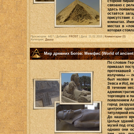
стороне пирам
связано с рел
здесь появила
остаётся заг
присутствия 
комнатах. Им
местах в «ло
которая стоял
Просмотров: 4417 | Добавил:
FROST
| Дата:
21.02.2016
|
Комментарии (0)
Категория:
Дашур
Мир древних Богов: Мемфис (World of ancient
По словам Гер
приказал пост
протекавшей 
излучины — п
был назван в
Зевса и Ио), я
В течение не
администрати
торговцев и п
появлением А
город разруш
центром одно
титулярной еп
До нашего вр
Целых зданий
музей под отк
однако они о
тем, что ру