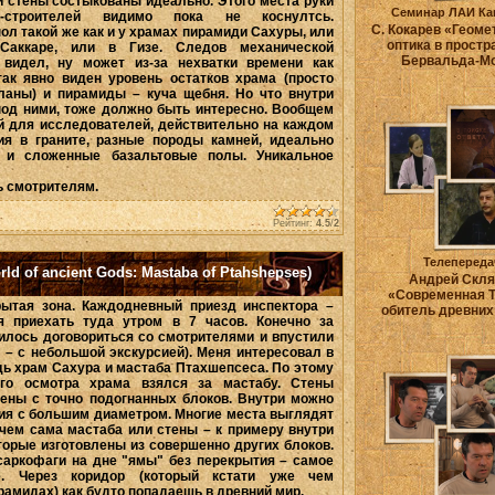
и стены состыкованы идеально. Этого места руки
Семинар ЛАИ Ка
ов-строителей видимо пока не коснултсь.
С. Кокарев «Геоме
ол такой же как и у храмах пирамиди Сахуры, или
оптика в простр
Саккаре, или в Гизе. Следов механической
Бервальда-М
 видел, ну может из-за нехватки времени как
так явно виден уровень остатков храма (просто
ланы) и пирамиды – куча щебня. Но что внутри
под ними, тоже должно быть интересно. Вообщем
й для исследователей, действительно на каждом
ия в граните, разные породы камней, идеально
 и сложенные базальтовые полы. Уникальное
 смотрителям.
Рейтинг:
4.5
/
2
Телепереда
d of ancient Gods: Mastaba of Ptahshepses)
Андрей Скля
«Современная Т
рытая зона. Каждодневный приезд инспектора –
обитель древних
я приехать туда утром в 7 часов. Конечно за
илось договориться со смотрителями и впустили
 – с небольшой экскурсией). Меня интересовал в
ь храм Сахура и мастаба Птахшепсеса. По этому
го осмотра храма взялся за мастабу. Стены
ены с точно подогнанных блоков. Внутри можно
ия с большим диаметром. Многие места выглядят
чем сама мастаба или стены – к примеру внутри
торые изготовлены из совершенно других блоков.
саркофаги на дне "ямы" без перекрытия – самое
е. Через коридор (который кстати уже чем
рамидах) как будто попадаешь в древний мир.