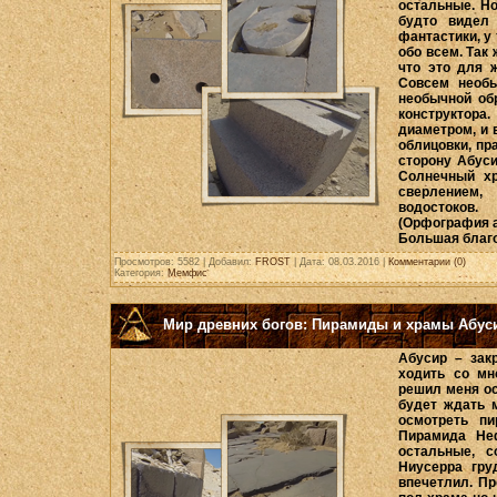
остальные. Н
будто видел
фантастики, у 
обо всем. Так
что это для 
Совсем необы
необычной об
конструктора
диаметром, и 
облицовки, пр
сторону Абус
Солнечный хр
сверлением,
водостоков.
(Орфография а
Большая благ
Просмотров: 5582 | Добавил:
FROST
| Дата:
08.03.2016
|
Комментарии (0)
Категория:
Мемфис
Мир древних богов: Пирамиды и храмы Абусир
Абусир – зак
ходить со мн
решил меня ос
будет ждать 
осмотреть п
Пирамида Не
остальные, с
Ниусерра гру
впечетлил. Пр