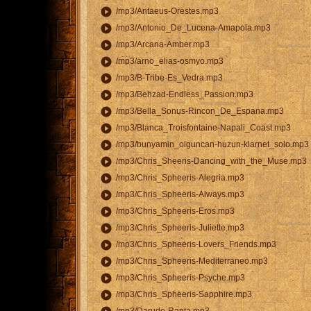
play_circle
/mp3/Antaeus-Orestes.mp3
play_circle
/mp3/Antonio_De_Lucena-Amapola.mp3
play_circle
/mp3/Arcana-Amber.mp3
play_circle
/mp3/arno_elias-osmyo.mp3
play_circle
/mp3/B-Tribe-Es_Vedra.mp3
play_circle
/mp3/Behzad-Endless_Passion.mp3
play_circle
/mp3/Bella_Sonus-Rincon_De_Espana.mp3
play_circle
/mp3/Blanca_Troisfontaine-Napali_Coast.mp3
play_circle
/mp3/bunyamin_olguncan-huzun-klarnet_solo.mp3
play_circle
/mp3/Chris_Sheeris-Dancing_with_the_Muse.mp3
play_circle
/mp3/Chris_Spheeris-Alegria.mp3
play_circle
/mp3/Chris_Spheeris-Always.mp3
play_circle
/mp3/Chris_Spheeris-Eros.mp3
play_circle
/mp3/Chris_Spheeris-Juliette.mp3
play_circle
/mp3/Chris_Spheeris-Lovers_Friends.mp3
play_circle
/mp3/Chris_Spheeris-Mediterraneo.mp3
play_circle
/mp3/Chris_Spheeris-Psyche.mp3
play_circle
/mp3/Chris_Spheeris-Sapphire.mp3