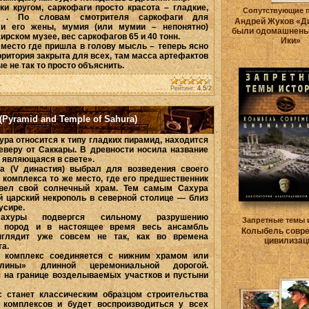
и кругом, саркофаги просто красота – гладкие,
Сопутствующие 
е . По словам смотрителя саркофаги для
Андрей Жуков «Д
и его жены, мумия (или мумии – непонятно)
были одомашнены.
ирском музее, вес саркофагов 65 и 40 тонн.
Ики»
 место где пришла в голову мысль – теперь ясно
рритория закрыта для всех, там масса артефактов
е не так то просто объяснить.
Рейтинг:
4.5
/
2
Pyramid and Temple of Sahura)
ра относится к типу гладких пирамид, находится
еверу от Саккары. В древности носила название
 являющаяся в свете».
а (V династия) выбрал для возведения своего
 комплекса то же место, где его предшественник
звел свой солнечный храм. Тем самым Сахура
й царский некрополь в северной столице — близ
усире.
ахуры подвергся сильному разрушению
Запретные темы 
х пород и в настоящее время весь ансамбль
Колыбель совр
ыглядит уже совсем не так, как во времена
цивилизац
та.
 комплекс соединяется с нижним храмом или
лины» длинной церемониальной дорогой.
я на границе возделываемых участков и пустыни
с станет классическим образцом строительства
 комплексов и будет воспроизводиться у всех