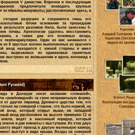
фараонов V династии. Впрочем и последующие
араонов предпочитали возводить крупные
ря за образец монументы, расположенные здесь, в
 сегодня разрушен и сохранился лишь его
Базальтовые блоки основания за прошедшие
 в результате разливов Нила, были занесены 5-
Карелия
ем почвы. Археологам удалось восстановить
Андрей Скляров:
храма, а также два его основных входа,
Карелии (Экскл
х перпендикулярно. Один из них начинался с
видео из архив
и из 8 круглых колонн выполненных из красного
гой вход находился с южной стороны и имел
нны, вырезанных из одинаковых гранитных
рам выстроен на возвышении и вдоль колоннад к
пени.
Рейтинг:
3.0
/
2
ent Pyramid)
ида в Дахшуре носит название «ломаной»,
Египет. Разно
или «ромбовидной» за свою неправильную форму.
я от других пирамид Древнего царства тем, что
Коллекция посуды
 только на северной стороне, что было нормой, но
Саккары
ой вход, который открыт выше, на западной
ерный вход расположен на высоте примерно 12 м
земли, ведёт в наклонный коридор, который
д землю в две комнаты с выступами. Из этих двух
 шахту ведёт проход в другую маленькую камеру,
 имеет выступ в виде крыши. Входы на северной