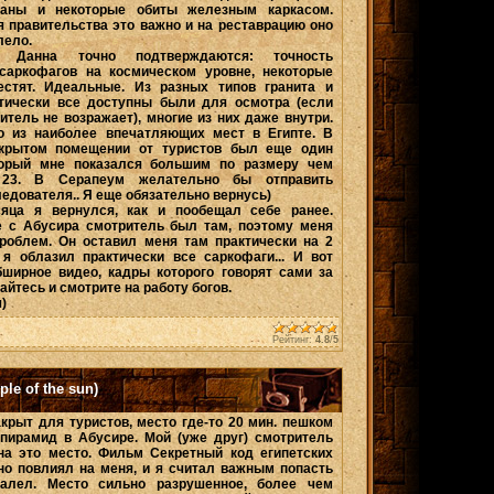
ваны и некоторые обиты железным каркасом.
я правительства это важно и на реставрацию оно
лело.
. Данна точно подтверждаются: точность
 саркофагов на космическом уровне, некоторые
естят. Идеальные. Из разных типов гранита и
ктически все доступны были для осмотра (если
итель не возражает), многие из них даже внутри.
о из наиболее впечатляющих мест в Египте. В
крытом помещении от туристов был еще один
торый мне показался большим по размеру чем
23. В Серапеум желательно бы отправить
едователя.. Я еще обязательно вернусь)
яца я вернулся, как и пообещал себе ранее.
 с Абусира смотритель был там, поэтому меня
проблем. Он оставил меня там практически на 2
 я облазил практически все саркофаги... И вот
бширное видео, кадры которого говорят сами за
айтесь и смотрите на работу богов.
)
Рейтинг:
4.8
/
5
le of the sun)
акрыт для туристов, место где-то 20 мин. пешком
 пирамид в Абусире. Мой (уже друг) смотритель
на это место. Фильм Секретный код египетских
но повлиял на меня, и я считал важным попасть
алел. Место сильно разрушенное, более чем